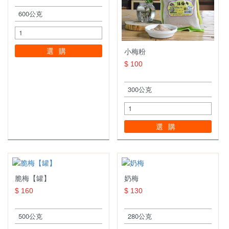
選購
小梅粉
$ 100
選購
脆梅【罐】
奶梅
$ 160
$ 130