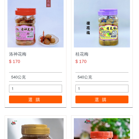
小禮盒系列
茶葉罐系列
陳年Ｑ梅系列
橄欖系列
洛神花梅
桂花梅
棗子系列
$ 170
$ 170
芒果系列
暢銷產品專區
休閒食品系列
選購
選購
皇族食品
李子系列
禮盒專區