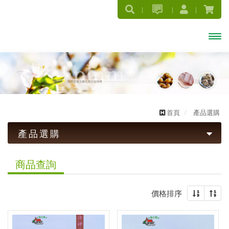
開啟
主選
單
首頁
產品選購
產品選購
話梅系列
商品查詢
梅子系列
價格排序
暢銷Ｑ梅(罐)系列
傳統古早味