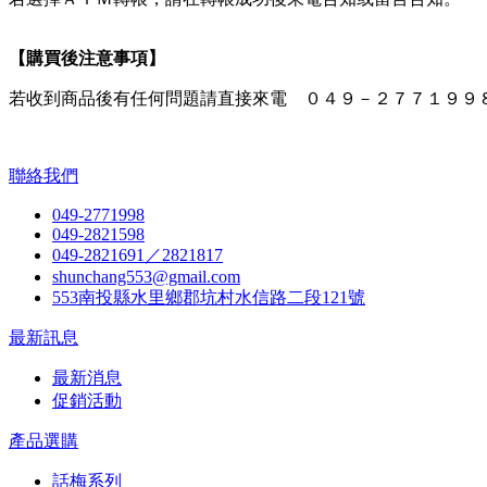
【購買後注意事項】
若收到商品後有任何問題請直接來電 ０４９－２７７１９９
聯絡我們
049-2771998
049-2821598
049-2821691／2821817
shunchang553@gmail.com
553南投縣水里鄉郡坑村水信路二段121號
最新訊息
最新消息
促銷活動
產品選購
話梅系列