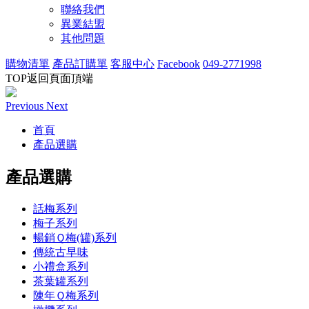
聯絡我們
異業結盟
其他問題
購物清單
產品訂購單
客服中心
Facebook
049-2771998
TOP
返回頁面頂端
Previous
Next
首頁
產品選購
產品選購
話梅系列
梅子系列
暢銷Ｑ梅(罐)系列
傳統古早味
小禮盒系列
茶葉罐系列
陳年Ｑ梅系列