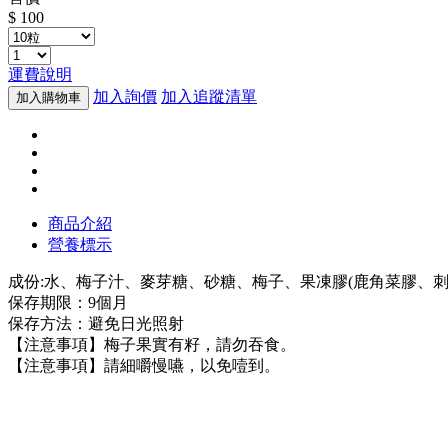
$ 100
運費說明
加入詢價
加入追蹤清單
加入購物車
商品介紹
營養標示
成份:水、梅子汁、麥芽糖、砂糖、梅子、果凍膠(鹿角菜膠、
保存期限：9個月
保存方法：避免日光照射
【注意事項】梅子果實有籽，請勿吞食。
【注意事項】請細嚼慢嚥，以免噎到。