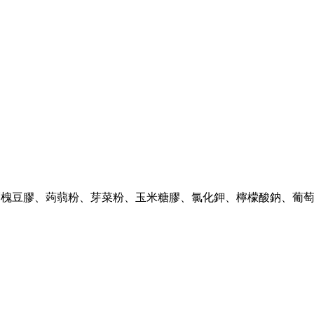
刺槐豆膠、蒟蒻粉、芽菜粉、玉米糖膠、氯化鉀、檸檬酸鈉、葡萄糖