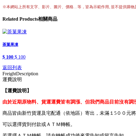
※本網站上所有文字、影片、圖片、價格…等，皆為示範作用, 並不提供購物
Related
Products
相關商品
茶菓果凍
$ 100
$ 100
返回列表
Freight
Description
運費說明
【運費說明
】
由於近期原物料、貨運運費皆有調漲、但我們商品目前沒有調漲
商品皆由新竹貨運及宅配通（依地區）寄出，未滿１5００元
可以選擇貨到付款或ＡＴＭ轉帳。
若選擇ＡＴＭ轉帳，請在轉帳成功後來電告知或留言告知。