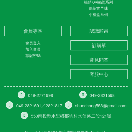
暢銷Ｑ梅(罐)系列
傳統古早味
小禮盒系列
會員專區
認識順昌
會員登入
訂購單
加入會員
忘記密碼
常見問答
客服中心
049-2771998
049-2821598
049-2821691／2821817
shunchang553@gmail.com
553南投縣水里鄉郡坑村水信路二段121號