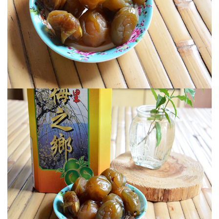
陳年Ｑ梅系列
橄欖系列
棗子系列
芒果系列
暢銷產品專區
休閒食品系列
皇族食品
李子系列
禮盒專區