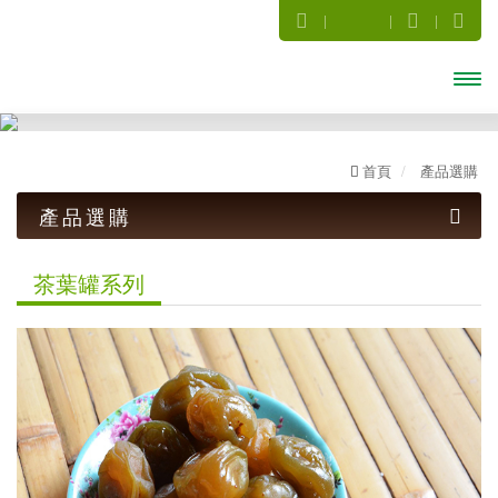
開啟
主選
首頁
產品選購
單
產品選購
話梅系列
茶葉罐系列
梅子系列
暢銷Ｑ梅(罐)系列
傳統古早味
小禮盒系列
茶葉罐系列