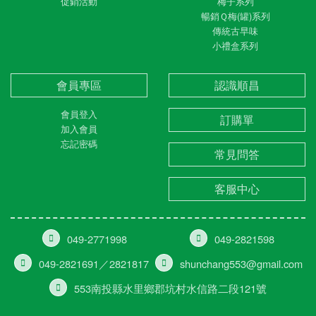
促銷活動
梅子系列
暢銷Ｑ梅(罐)系列
傳統古早味
小禮盒系列
會員專區
認識順昌
會員登入
訂購單
加入會員
忘記密碼
常見問答
客服中心
049-2771998
049-2821598
049-2821691／2821817
shunchang553@gmail.com
553南投縣水里鄉郡坑村水信路二段121號