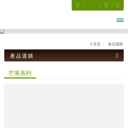
開啟
主選
首頁
產品選購
單
產品選購
話梅系列
芒果系列
梅子系列
暢銷Ｑ梅(罐)系列
傳統古早味
小禮盒系列
茶葉罐系列