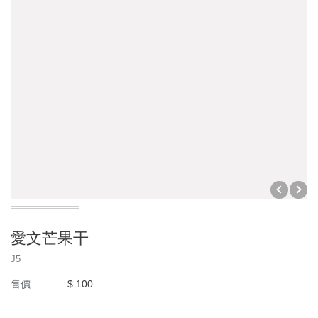
陳年Ｑ梅系列
橄欖系列
棗子系列
芒果系列
暢銷產品專區
休閒食品系列
皇族食品
李子系列
愛文芒果干
禮盒專區
J5
售價
$ 100