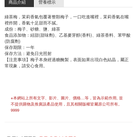
商品介紹
營養標示
綠茶梅，茉莉香氣包覆著整顆梅子，一口吃進嘴裡，茉莉香氣在嘴
裡炸開，香氣十足甜而不膩。
成份：梅子、砂糖、鹽、綠茶
食品添加物：紐甜(甜味劑)、乙基麥芽醇(香料)、綠茶香料、苯甲酸
(防腐劑)
保存期限：一年
保存方法：避免日光照射
【注意事項】梅子本身經過糖醃製，表面如果出現白色結晶，屬正
常現象，請安心食用。
※本網站上所有文字、影片、圖片、價格…等，皆為示範作用, 並
不提供購物及推廣該產品使用，且其相關版權皆屬原公司所有。
9999