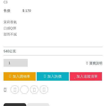
C3
售價
$ 170
茉莉香氣
口感Q彈
甜而不膩
運費說明
加入購物車
加入詢價
加入追蹤清單