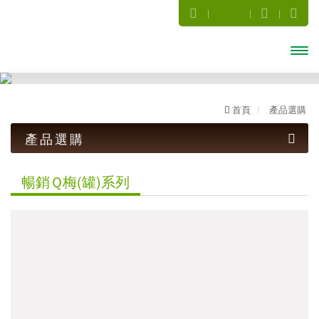
開啟
主選
首頁
產品選購
單
產品選購
話梅系列
暢銷Ｑ梅(罐)系列
梅子系列
暢銷Ｑ梅(罐)系列
傳統古早味
小禮盒系列
茶葉罐系列