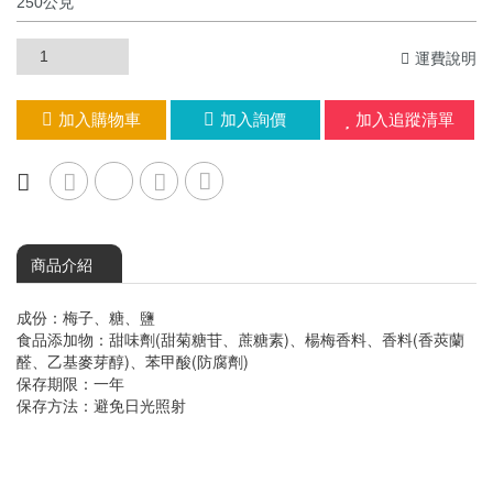
運費說明
加入購物車
加入詢價
加入追蹤清單
商品介紹
成份：梅子、糖、鹽
食品添加物：甜味劑(甜菊糖苷、蔗糖素)、楊梅香料、香料(香莢蘭
醛、乙基麥芽醇)、苯甲酸(防腐劑)
保存期限：一年
保存方法：避免日光照射