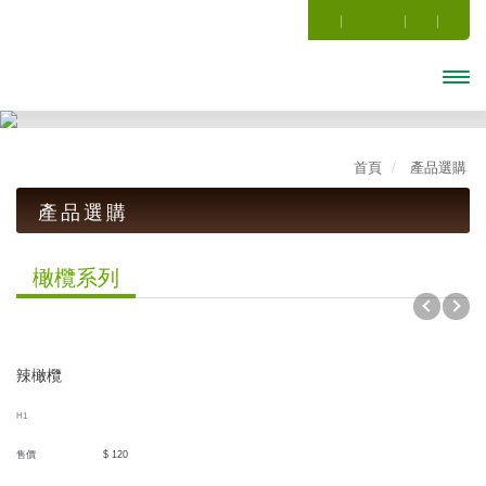
開啟主
選單
首頁
產品選購
產品選購
話梅系列
橄欖系列
梅子系列
暢銷Ｑ梅(罐)系列
辣橄欖
傳統古早味
H1
小禮盒系列
售價
$ 120
茶葉罐系列