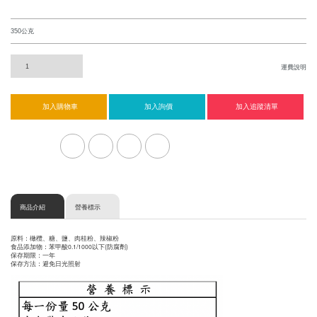
陳年Ｑ梅系列
橄欖系列
運費說明
棗子系列
芒果系列
加入購物車
加入詢價
加入追蹤清單
暢銷產品專區
休閒食品系列
皇族食品
商品介紹
營養標示
李子系列
原料：橄欖、糖、鹽、肉桂粉、辣椒粉
食品添加物：苯甲酸0.1/1000以下(防腐劑)
禮盒專區
保存期限：一年
保存方法：避免日光照射