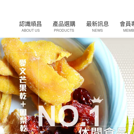
認識順昌
產品選購
最新訊息
會員
ABOUT US
PRODUCTS
NEWS
MEMB
公司介紹
話梅系列
最新消息
會員
順昌歷史
梅子系列
促銷活動
加入
檢驗報告
暢銷Ｑ梅(罐)系列
忘記
傳統古早味
小禮盒系列
茶葉罐系列
陳年Ｑ梅系列
橄欖系列