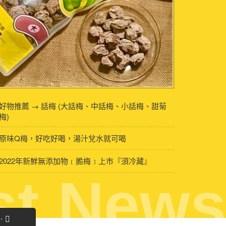
好物推薦 → 話梅 (大話梅、中話梅、小話梅、甜菊
梅)
原味Q梅，好吃好喝，湯汁兌水就可喝
2022年新鮮無添加物﹝脆梅﹞上市『須冷藏』
st News
..