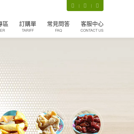
專區
訂購單
常見問答
客服中心
ER
TARIFF
FAQ
CONTACT US
登入
購物須知
產品詢問
會員
退換貨問題
聯絡我們
密碼
異業結盟
其他問題