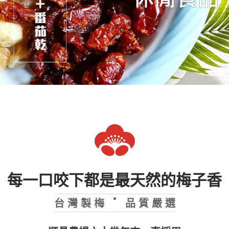
棗子系列
芒果系列
暢銷產品專區
休閒食品系列
皇族食品
李子系列
禮盒專區
每一口咬下都是最天然的梅子香
台 灣 製 梅
品 質 嚴 選