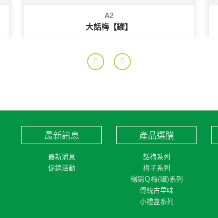
A2
大話梅【罐】
最新訊息
產品選購
最新消息
話梅系列
促銷活動
梅子系列
暢銷Ｑ梅(罐)系列
傳統古早味
小禮盒系列