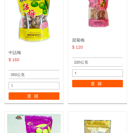
甜菊梅
$ 120
中話梅
$ 160
選購
選購