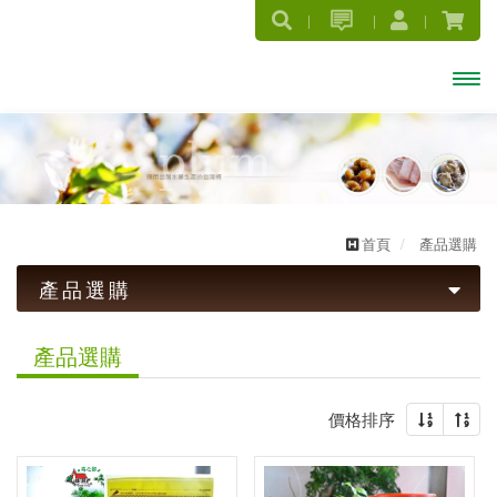
開啟
主選
單
首頁
產品選購
產品選購
話梅系列
產品選購
梅子系列
價格排序
暢銷Ｑ梅(罐)系列
傳統古早味