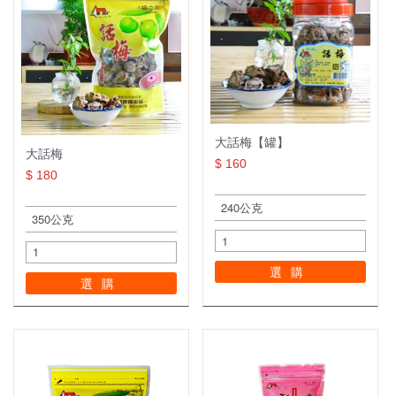
小禮盒系列
茶葉罐系列
陳年Ｑ梅系列
橄欖系列
大話梅【罐】
大話梅
棗子系列
$ 160
$ 180
芒果系列
暢銷產品專區
休閒食品系列
選購
選購
皇族食品
李子系列
禮盒專區