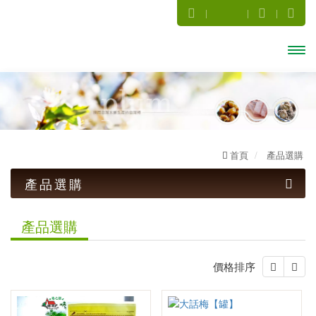
開啟
主選
單
首頁
產品選購
產品選購
話梅系列
產品選購
梅子系列
價格排序
暢銷Ｑ梅(罐)系列
傳統古早味