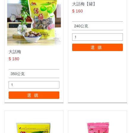
大話梅【罐】
小禮盒系列
$ 160
茶葉罐系列
陳年Ｑ梅系列
橄欖系列
選購
大話梅
棗子系列
$ 180
芒果系列
暢銷產品專區
休閒食品系列
選購
皇族食品
李子系列
禮盒專區